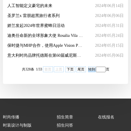
人工智能定义豪宅的未来
2024年06月14日
圣罗兰x 雷朋超黑旅行者系列
2024年06月06日
娇兰发起2024年世界蜜蜂日活动
2024年05月31日
迪奥任命新的全球形象大使 Rosalia Vila Tobella
2024年05月24日
保时捷与MHP合作，使用Apple Vision Pro为员工提供虚拟培训
2024年05月15日
意大利时尚品牌托德斯在第60届威尼斯国际艺术双年展上推出“工艺艺术”展览
2024年05月06日
共328条 1/33
首页
上页
下页
尾页
页
时尚传播
招生简章
在线报名
时装设计与制版
招生问答