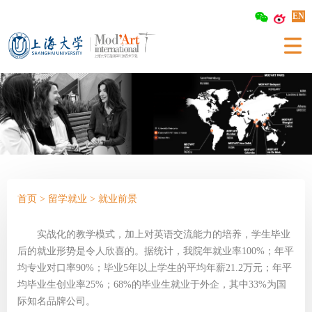
EN
首页
>
留学就业
>
就业前景
实战化的教学模式，加上对英语交流能力的培养，学生毕业
后的就业形势是令人欣喜的。
据统计，我院年就业率100%；年平
均专业对口率90%；毕业5年以上学生的平均年薪21.2万元；年平
均毕业生创业率25%；68%的毕业生就业于外企，其中33%为国
际知名品牌公司。