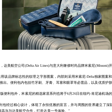
公司(Delta Air Lines)与意大利奢侈时尚品牌米索尼(Missoni
观上采用该品牌标志性的纹理之字形图案，内部则采用米索尼-Delta独家
球推出。便利包内包括竹牙刷、牙膏、耳塞和眼罩等必需品，以及优质护
版便利包外，米索尼的精选家居系列也将于6月26日在纽约-肯尼迪机场
:“米索尼的便利包经过精心设计，体现了永恒优雅的宣言，并与周围的世界建立
很高兴与达美航空合作，打造达美一号体验。”