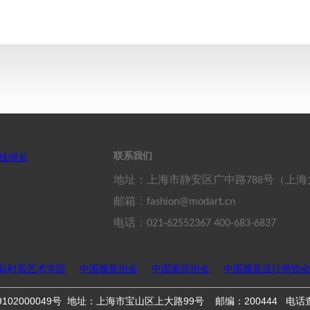
联系我们
线报名
地址：上海市静安区广中路788号（上
邮箱：fashion@modart.cn
电话：021-62552367 400-683-6837
际时装艺术学院
中国服装协会
中国家纺协会
中国服装设计师协
102000049号
地址：上海市宝山区上大路99号
邮编：200444
电话