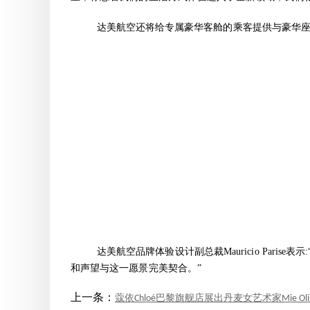
达美航空还将给专属豪华客舱的乘客提供与豪华
达美航空品牌体验设计副总裁Mauricio Pa
和声望与这一愿景完美契合。”
上一条：
蔻依Chloé巴黎旗舰店展出丹麦女艺术家Mie Olise