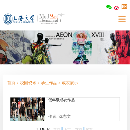
EN
首页
>
校园资讯
>
学生作品
>
成衣展示
低年级成衣作品
作者:
沈志文
共1条 1/1
首页
上页
下页
尾页