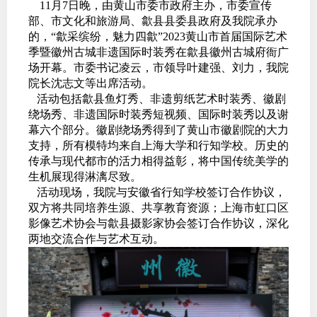
1
1月7日晚，由黄山市委市政府主办，市委宣传
部、市文化和旅游局、歙县县委县政府及我院承办
的，“歙采缤纷，魅力四歙”2023黄山市首届国际艺术
季暨徽州古城非遗国际时装秀在歙县徽州古城府衙广
场开幕。市委书记凌云，市领导叶建强、刘力，我院
院长沈志文等出席活动。
活动包括歙县鱼灯秀、非遗剪纸艺术时装秀、徽剧
绕场秀、非遗国际时装秀短视频、国际时装秀以及谢
幕六个部分。徽剧绕场秀得到了黄山市徽剧院的大力
支持，所有模特均来自上海大学和行知学校。历史的
传承与现代都市的活力相得益彰，将中国传统美学的
生机展现得淋漓尽致。
活动现场，我院与安徽省行知学校签订合作协议，
双方将共同培养生源、共享教育资源；上海市虹口区
影像艺术协会与歙县摄影家协会签订合作协议，深化
两地交流合作与艺术互动。